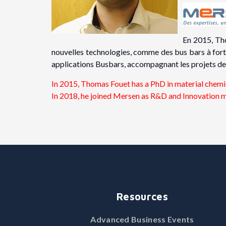
En 2015, Th
nouvelles technologies, comme des bus bars à forte
applications Busbars, accompagnant les projets d
In 2015, Thomas Fouet has a PhD in material chemis
In 2018, he joined Mersen as R&D and Innovation m
Resources
Advanced Business Events