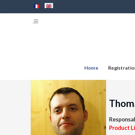
Select your language
Home
Registratio
Thom
Responsab
Product L