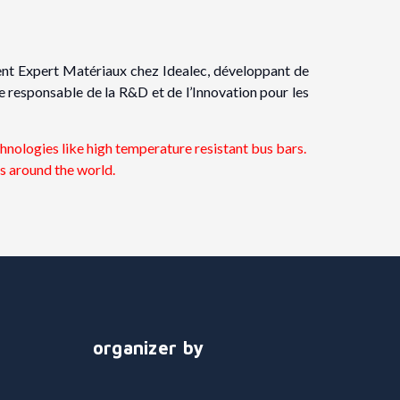
nt Expert Matériaux chez Idealec, développant de
e responsable de la R&D et de l’Innovation pour les
nologies like high temperature resistant bus bars.
s around the world.
organizer by