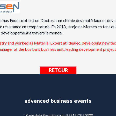
omas Fouet obtient un Doctorat en chimie des matériaux et devie
 résistance en température. En 2018, il rejoint Mersen en tant qu
e développement à travers le monde.
try and worked as Material Expert at Idealec, developing new tech
anager of the bus bars business unit, leading development project
RETOUR
advanced business events
10 rue de la Rochefoucauld 92513 CS 50300